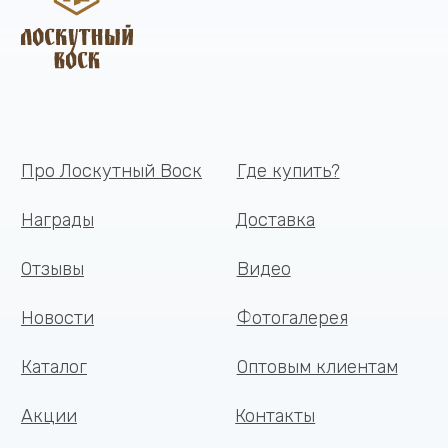
©
2026
, Лоскутный Воск ИП Головкова Е.Г.
ИНН 470702303347 ОГРНИП 326180000015101
Политика в отношении обработки
Разработка сайта —
персональных данных
Artitron
Главная
Доставка
Каталог
Отзывы
Контакты