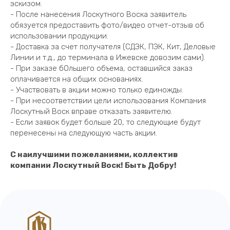
эскизом.
- После нанесения Лоскутного Воска заявитель
обязуется предоставить фото/видео отчет-отзыв об
Про Лоскутный Воск
Где купить?
использовании продукции.
- Доставка за счет получателя (СДЭК, ПЭК, Кит, Деловые
Награды
Доставка
Линии и т.д., до терминала в Ижевске довозим сами).
Отзывы
Видео
- При заказе бОльшего объема, оставшийся заказ
оплачивается на общих основаниях.
Новости
Фотогалерея
- Участвовать в акции можно только единожды.
- При несоответствии цели использования Компания
Каталог
Оптовым клиентам
Лоскутный Воск вправе отказать заявителю.
Акции
Контакты
- Если заявок будет больше 20, то следующие будут
перенесены на следующую часть акции.
8 800 444-33-40
8 904 830-50-47
С наилучшими пожеланиями, коллектив
8 904 830-50-40
8 904 830-50-05
компании Лоскутный Воск! Быть Добру!
zakaz@loskvosk.ru
sales@loskvosk.ru
Наши мессенджеры и соцсети: