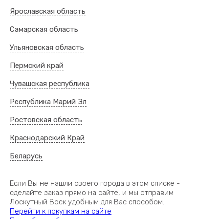
Ярославская область
Самарская область
Ульяновская область
Пермский край
Чувашская республика
Республика Марий Эл
Ростовская область
Про Лоскутный Воск
Где купить?
Краснодарский Край
Награды
Доставка
Беларусь
Отзывы
Видео
Если Вы не нашли своего города в этом списке -
Новости
Фотогалерея
сделайте заказ прямо на сайте, и мы отправим
Лоскутный Воск удобным для Вас способом.
Каталог
Оптовым клиентам
Перейти к покупкам на сайте