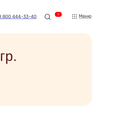
0
Меню
8 800 444-33-40
гр.