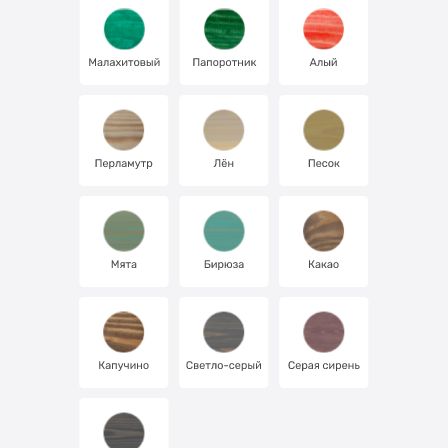
Про Лоскутный Воск
Где купить?
Награды
Доставка
Отзывы
Видео
Новости
Фотогалерея
Каталог
Оптовым клиентам
Акции
Контакты
8 800 444-33-40
8 904 830-50-47