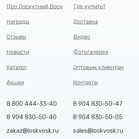
©
2026
, Лоскутный Воск ИП Головкова Е.Г.
ИНН 470702303347 ОГРНИП 326180000015101
Политика в отношении обработки
Разработка сайта —
персональных данных
Artitron
Главная
Доставка
Каталог
Отзывы
Контакты