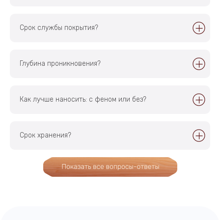
©
202
6, Лоскутный Воск
ИП Головкова Е.Г.
ИНН 470702303347
Срок службы покрытия?
ОГРНИП 326180000015101
Политика в отношении обработки
Разработка сайта —
персональных данных
Artitron
Глубина проникновения?
Главная
Доставка
Каталог
Отзывы
Контакты
Как лучше наносить: c феном или без?
Срок хранения?