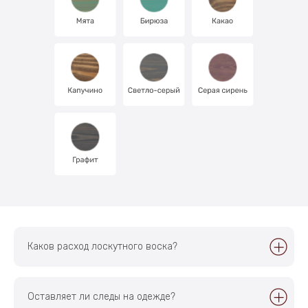
Про Лоскутный Воск
Где купить?
Награды
Доставка
Отзывы
Видео
Новости
Фотогалерея
Каталог
Оптовым клиентам
Акции
Контакты
8 800 444-33-40
8 904 830-50-47
8 904 830-50-40
8 904 830-50-05
zakaz@loskvosk.ru
sales@loskvosk.ru
Каков расход лоскутного воска?
Наши мессенджеры и соцсети:
Оставляет ли следы на одежде?