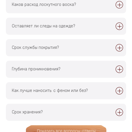
Наши мессенджеры и соцсети:
Каков расход лоскутного воска?
Оставляет ли следы на одежде?
©
202
6, Лоскутный Воск
ИП Головкова Е.Г.
ИНН 470702303347
ОГРНИП 326180000015101
Срок службы покрытия?
Политика в отношении обработки
Разработка сайта —
персональных данных
Artitron
Глубина проникновения?
Главная
Доставка
Каталог
Отзывы
Контакты
Как лучше наносить: c феном или без?
Срок хранения?