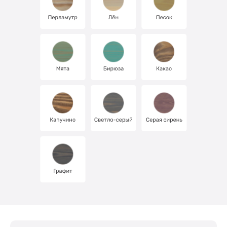
Про Лоскутный Воск
Где купить?
Награды
Доставка
Отзывы
Видео
Новости
Фотогалерея
Каталог
Оптовым клиентам
Акции
Контакты
8 800 444-33-40
8 904 830-50-47
8 904 830-50-40
8 904 830-50-05
zakaz@loskvosk.ru
sales@loskvosk.ru